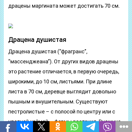
драцены маргината может достигать 70 см.
Драцена душистая
Драцена душистая (“фрагранс”,
“массенджеана”). От других видов драцены
это растение отличается, в первую очередь,
широкими, до 10 см, листьями. При длине
листа в 70 см, деревце выглядит довольно
пышным и внушительным. Существуют
пестролистые – с полосой по центру или с
цветной каймой – формы растения. Внешние
неординарность и привлекательность, а