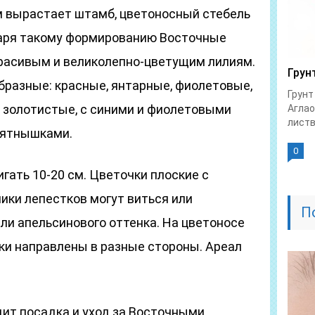
 вырастает штамб, цветоносный стебель
даря такому формированию Восточные
расивым и великолепно-цветущим лилиям.
Грун
бразные: красные, янтарные, фиолетовые,
Грунт
 золотистые, с синими и фиолетовыми
Аглао
листв
пятнышками.
0
ать 10-20 см. Цветочки плоские с
ики лепестков могут виться или
П
или апельсинового оттенка. На цветоносе
ки направлены в разные стороны. Ареал
дит посадка и уход за Восточными