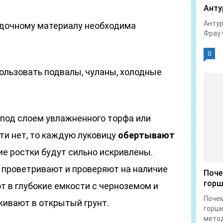
Анту
Антур
адочному материалу необходима
Фрау 
0
ользовать подвалы, чуланы, холодные
под слоем увлажненного торфа или
ти нет, то каждую луковицу
обертывают
ие ростки будут сильно искривлены.
проветривают и проверяют на наличие
Поче
горш
т в глубокие емкости с черноземом и
Почем
живают в открытый грунт.
горшк
метод