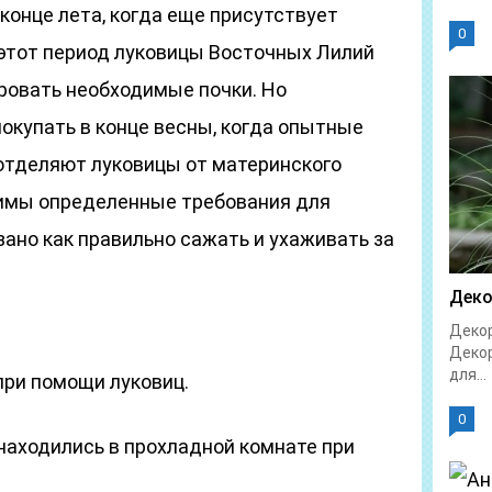
конце лета, когда еще присутствует
0
 этот период луковицы Восточных Лилий
ровать необходимые почки. Но
окупать в конце весны, когда опытные
отделяют луковицы от материнского
димы определенные требования для
зано как правильно сажать и ухаживать за
Деко
Декор
Декор
для...
ри помощи луковиц.
0
 находились в прохладной комнате при