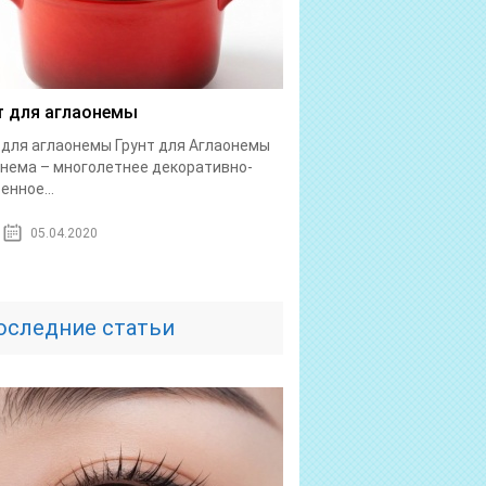
т для аглаонемы
 для аглаонемы Грунт для Аглаонемы
нема – многолетнее декоративно-
енное...
05.04.2020
оследние статьи