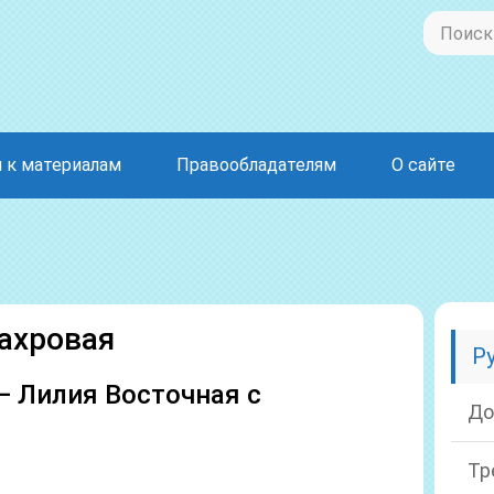
 к материалам
Правообладателям
О сайте
ахровая
Р
— Лилия Восточная с
До
Тр