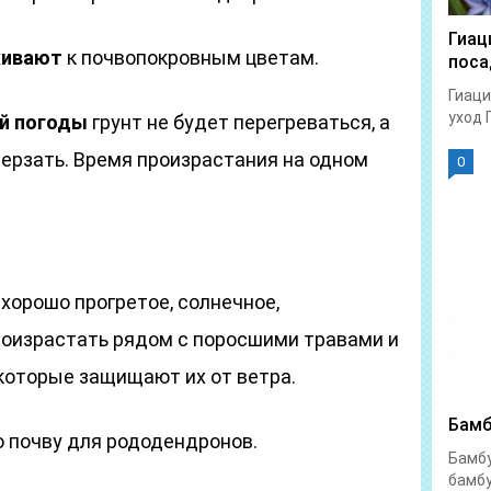
Гиац
живают
к почвопокровным цветам.
поса
Гиаци
уход 
й погоды
грунт не будет перегреваться, а
мерзать. Время произрастания на одном
0
хорошо прогретое, солнечное,
роизрастать рядом с поросшими травами и
которые защищают их от ветра.
Бамб
 почву для рододендронов.
Бамбу
бамбу