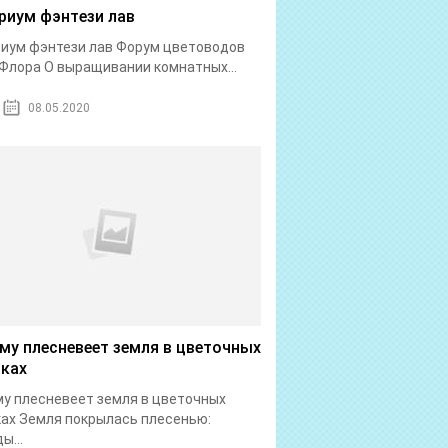
риум фэнтези лав
иум фэнтези лав Форум цветоводов
Флора О выращивании комнатных...
08.05.2020
му плесневеет земля в цветочных
ках
у плесневеет земля в цветочных
ах Земля покрылась плесенью:
ы...