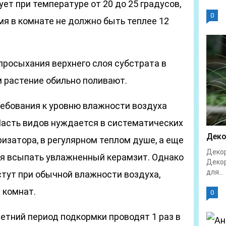
ет при температуре от 20 до 25 градусов,
0
мя в комнате не должно быть теплее 12
 просыхания верхнего слоя субстрата в
м растение обильно поливают.
ребования к уровню влажности воздуха
 Часть видов нуждается в систематических
Деко
изатора, в регулярном теплом душе, а еще
Декор
я всыпать увлажненный керамзит. Однако
Декор
для...
стут при обычной влажности воздуха,
 комнат.
0
летний период подкормки проводят 1 раз в