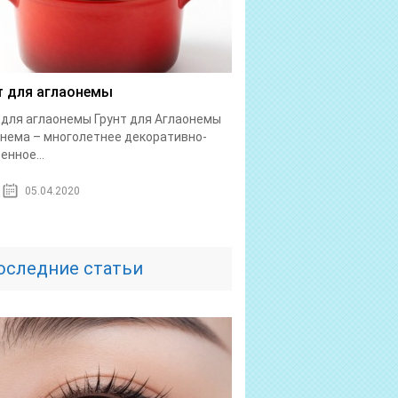
т для аглаонемы
 для аглаонемы Грунт для Аглаонемы
нема – многолетнее декоративно-
енное...
05.04.2020
оследние статьи