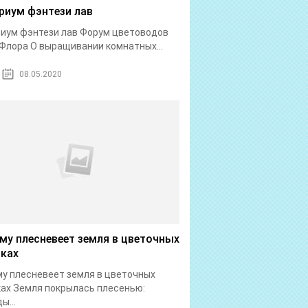
риум фэнтези лав
иум фэнтези лав Форум цветоводов
Флора О выращивании комнатных...
08.05.2020
му плесневеет земля в цветочных
ках
у плесневеет земля в цветочных
ах Земля покрылась плесенью:
ы...