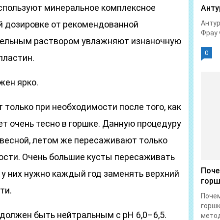
используют минеральное комплексное
Анту
й дозировке от рекомендованной
Антур
Фрау 
тельным раствором увлажняют изнаночную
0
пластин.
жен ярко.
т только при необходимости после того, как
т очень тесно в горшке. Данную процедуру
 весной, летом же пересаживают только
ости. Очень большие кусты пересаживать
Поче
 у них нужно каждый год заменять верхний
горш
ти.
Почем
горшк
 должен быть нейтральным с рН 6,0–6,5.
метод