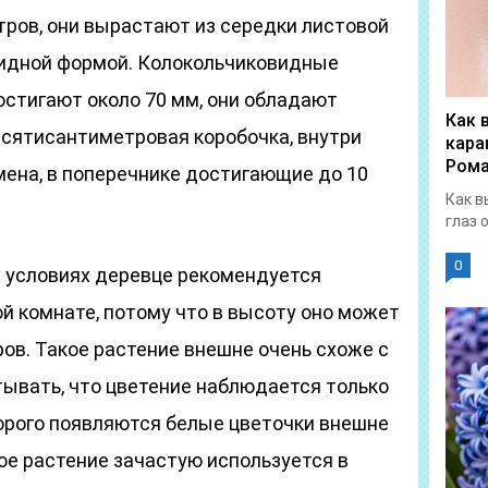
тров, они вырастают из середки листовой
видной формой. Колокольчиковидные
остигают около 70 мм, они обладают
Как 
есятисантиметровая коробочка, внутри
кара
Рома
мена, в поперечнике достигающие до 10
Как в
глаз 
0
 условиях деревце рекомендуется
й комнате, потому что в высоту оно может
ов. Такое растение внешне очень схоже с
тывать, что цветение наблюдается только
торого появляются белые цветочки внешне
ое растение зачастую используется в