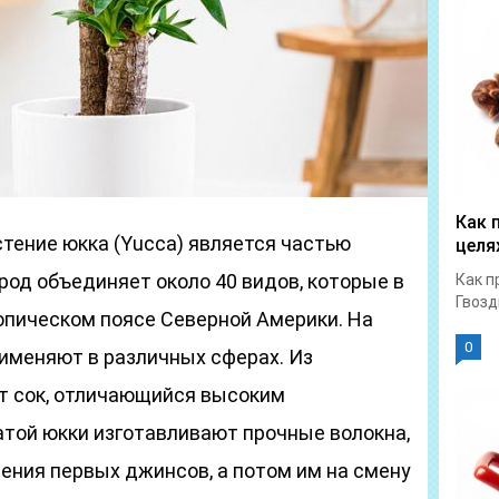
Как 
тение юкка (Yucca) является частью
целя
од объединяет около 40 видов, которые в
Как п
Гвозд
опическом поясе Северной Америки. На
0
рименяют в различных сферах. Из
т сок, отличающийся высоким
атой юкки изготавливают прочные волокна,
ения первых джинсов, а потом им на смену