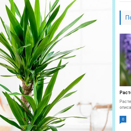
П
Раст
Расте
описа
0