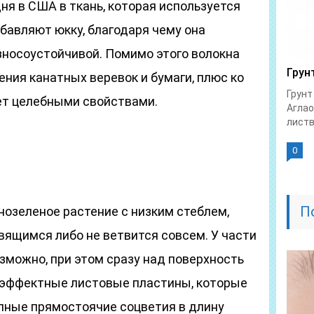
дня в США в ткань, которая используется
бавляют юкку, благодаря чему она
зносоустойчивой. Помимо этого волокна
Грун
ния канатных веревок и бумаги, плюс ко
Грунт
ет целебными свойствами.
Аглао
листв
0
П
нозеленое растение с низким стеблем,
ящимся либо не ветвится совсем. У части
зможно, при этом сразу над поверхность
эффектные листовые пластины, которые
пные прямостоячие соцветия в длину