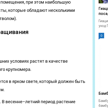
 помещения, при этом наибольшую
Гиац
сты, которые обладают несколькими
поса
тволом).
Гиаци
уход 
ращивания
0
шних условиях растят в качестве
го крупномера.
ется в ярком свете, который должен быть
м.
Бамб
Бамбу
. В весенне–летний период растение
бамбу