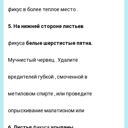
фикус
в более теплое место .
5. На нижней стороне листьев
фикуса
белые шерстистые пятна.
Мучнистый червец . Удалите
вредителей губкой , смоченной в
метиловом спирте , или проведите
опрыскивание малатионом или
6. Листья
фикуса
усыпаны