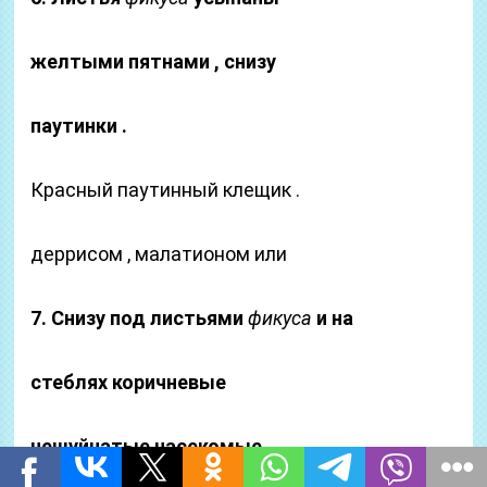
желтыми пятнами , снизу
паутинки .
Красный паутинный клещик .
деррисом , малатионом или
7. Снизу под листьями
фикуса
и на
стеблях коричневые
чешуйчатые насекомые
.