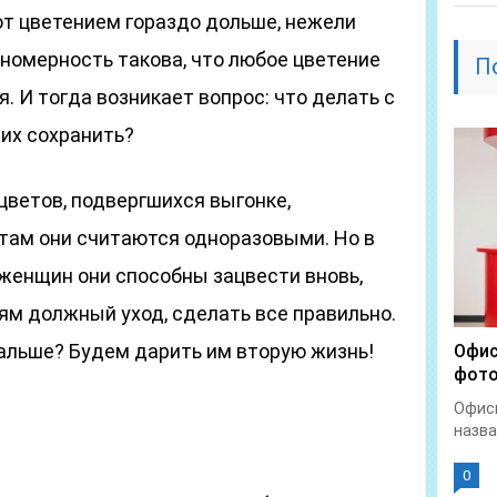
ют цветением гораздо дольше, нежели
номерность такова, что любое цветение
П
. И тогда возникает вопрос: что делать с
их сохранить?
 цветов, подвергшихся выгонке,
ам они считаются одноразовыми. Но в
 женщин они способны зацвести вновь,
ям должный уход, сделать все правильно.
дальше? Будем дарить им вторую жизнь!
Офис
фото
Офисн
назва
0