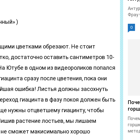
Антур
Фрау 
нный» )
0
ущими цветками обрезают. Не стоит
тко, достаточно оставить сантиметров 10-
На Ютубе в одном из видеороликов попался
гиацинта сразу после цветения, пока они
ейшая ошибка! Листья должны засохнуть
ереход гиацинта в фазу покоя должен быть
Поче
горш
ще нужны отцветшему гиацинту, чтобы
Почем
 Лишив растение лостьев, мы лишаем
горшк
на не сможет макисимально хорошо
метод