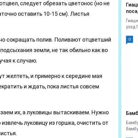
 отцвел, следует обрезать цветонос (но не
Гиац
поса
точно оставить 10-15 см). Листья
Гиаци
уход 
но сокращать полив. Поливают отцветший
0
 подсыхания земли, не так обильно как во
учая к случаю.
т желтеть, и примерно к середине мая
кратить и ждать, пока листья совсем
езаем их, а луковицы вытаскиваем. Нужно
Бамб
извлечь луковицу из горшка, очистить от
Бамбу
бамбу
листья.