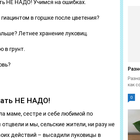
ть НЕ НАДО! Учимся на ошибках.
 гиацинтом в горшке после цветения?
альше? Летнее хранение луковиц.
 в грунт.
овь?
Разн
Разно
как с
0
лать НЕ НАДО!
ла маме, сестре и себе любимой по
 отцвели и мы, сельские жители, ни разу не
воих действий – высадили луковицы в