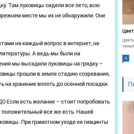
ку. Там луковицы сидели все лето, всю
 прежнем месте мы их не обнаружили. Они
Цвет
Цветы
етами на каждый вопрос в интернет, не
тенел
 литературы. А ведь мы были на
0
ения мы высадили луковицы на грядку –
уковицы прошли в земле стадию созревания,
ть на хранение вплоть до осенней посадки.
П
АДО Если есть желание – стоит попробовать
т положительный все же есть. Нашей
ковицы. При грамотном уходе ее гиацинты