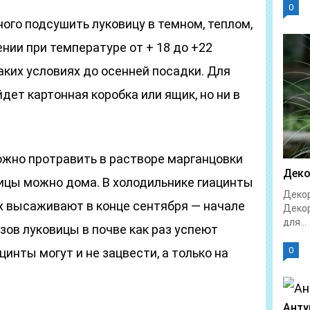
0
ого подсушить луковицу в темном, теплом,
ии при температуре от + 18 до +22
таких условиях до осенней посадки. Для
дет картонная коробка или ящик, но ни в
жно протравить в растворе марганцовки
Деко
вицы можно дома. В холодильнике гиацинты
Декор
их высаживают в конце сентября — начале
Декор
для...
зов луковицы в почве как раз успеют
0
цинты могут и не зацвести, а только на
Анту