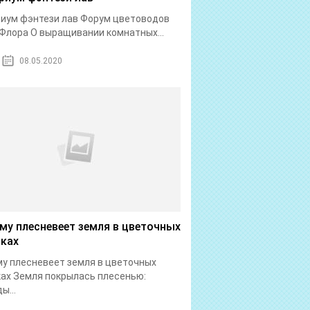
иум фэнтези лав Форум цветоводов
Флора О выращивании комнатных...
08.05.2020
му плесневеет земля в цветочных
ках
у плесневеет земля в цветочных
ах Земля покрылась плесенью:
ы...