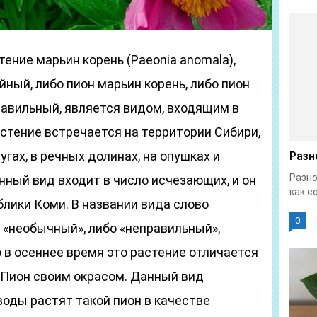
ение марьин корень (Paeonia anomala),
ый, либо пион марьин корень, либо пион
равильный, является видом, входящим в
астение встречается на территории Сибири,
угах, в речных долинах, на опушках и
Разн
Разно
ный вид входит в число исчезающих, и он
как с
блики Коми. В названии вида слово
0
 «необычный», либо «неправильный»,
о в осеннее время это растение отличается
 Пион своим окрасом. Данный вид
воды растят такой пион в качестве