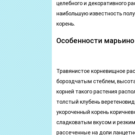
целебного и декоративного ра
наибольшую известность полу
корень.
Особенности марьино
Травянистое корневищное рас
бороздчатым стеблем, высота 
корней такого растения распо
толстый клубень веретеновид
укороченный корень коричнево
сладковатым вкусом и резки
рассеченные на доли ланцет