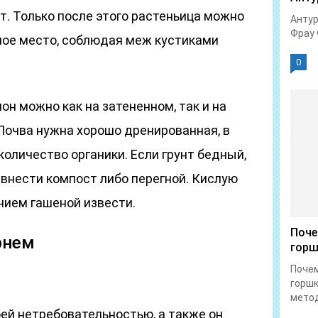
т. Только после этого растеньица можно
Антур
Фрау 
ное место, соблюдая меж кустиками
0
н можно как на затененном, так и на
Почва нужна хорошо дренированная, в
оличество органики. Если грунт бедный,
о внести компост либо перегной. Кислую
нием гашеной извести.
Поче
рнем
горш
Почем
горшк
метод
ей нетребовательностью, а также он