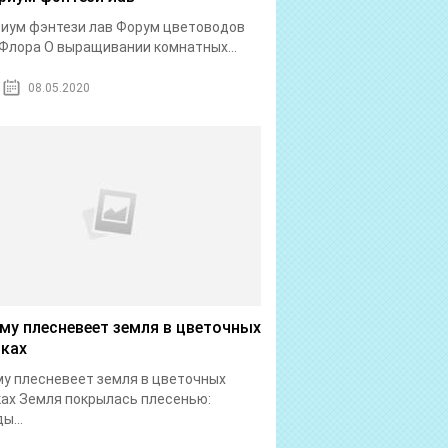
иум фэнтези лав Форум цветоводов
Флора О выращивании комнатных...
08.05.2020
му плесневеет земля в цветочных
ках
у плесневеет земля в цветочных
ах Земля покрылась плесенью:
ы...