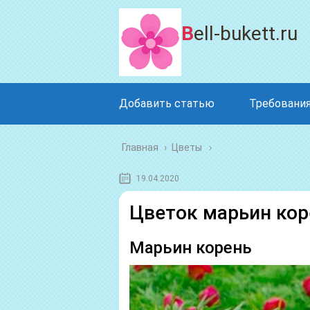
Bell-bukett.ru
Добавить статью
Требования
Главная
›
Цветы
19.04.2020
Цветок марьин кор
Марьин корень