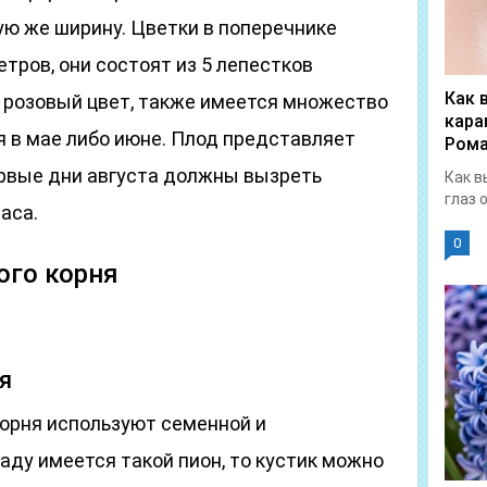
кую же ширину. Цветки в поперечнике
тров, они состоят из 5 лепестков
Как 
 розовый цвет, также имеется множество
кара
я в мае либо июне. Плод представляет
Рома
первые дни августа должны вызреть
Как в
глаз 
аса.
0
го корня
я
орня используют семенной и
саду имеется такой пион, то кустик можно