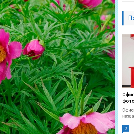
П
Офис
фото
Офисн
назва
0