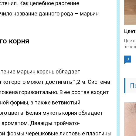
стения. Как целебное растение
чило название данного рода ― марьин
Цвет
го корня
Цветы
тенел
0
тение марьин корень обладает
которого может достигать 1,2 м. Система
П
ложена горизонтально. В ее состав входит
ной формы, а также ветвистый
го цвета. Белая мякоть корня обладает
м ароматом. Дважды тройчато-
ной формы черешковые листовые пластины