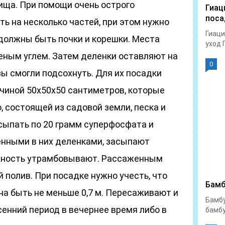
ща. При помощи очень острого
Гиац
поса
ть на несколько частей, при этом нужно
Гиаци
 должны быть почки и корешки. Места
уход 
еным углем. Затем деленки оставляют на
0
ы смогли подсохнуть. Для их посадки
ичиной 50х50х50 сантиметров, которые
, состоящей из садовой земли, песка и
всыпать по 20 грамм суперфосфата и
енными в них деленками, засыпают
рхность утрамбовывают. Рассаженным
полив. При посадке нужно учесть, что
Бамб
а быть не меньше 0,7 м. Пересаживают и
Бамбу
енний период в вечернее время либо в
бамбу