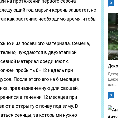
ки на протяжении первого сезона
0
 следующий год марьин корень зацветет, но
так как растению необходимо время, чтобы
жно и из посевного материала. Семена,
тельно, нуждаются в двухэтапной
осевной материал соединяют с
Деко
должен пробыть 8–12 недель при
Декор
усов. После этого его на 6 месяцев
Декор
для...
ика, предназначенную для овощей.
0
ранился в течении 12 месяцев при
ают в открытую почву под зиму. В
аться сеянцы, за которыми нужно
Анту