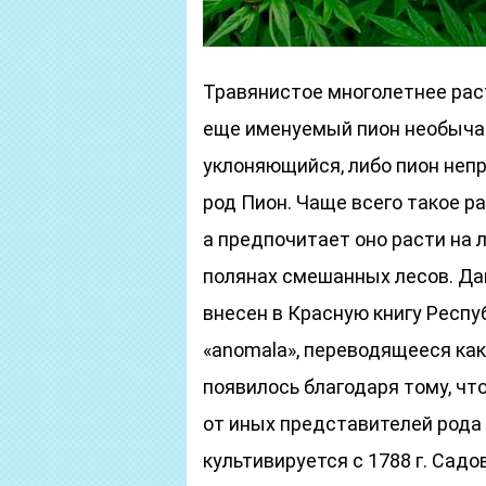
Травянистое многолетнее раст
еще именуемый пион необычайн
уклоняющийся, либо пион неп
род Пион. Чаще всего такое р
а предпочитает оно расти на л
полянах смешанных лесов. Дан
внесен в Красную книгу Респу
«anomala», переводящееся как
появилось благодаря тому, чт
от иных представителей рода
культивируется с 1788 г. Садо