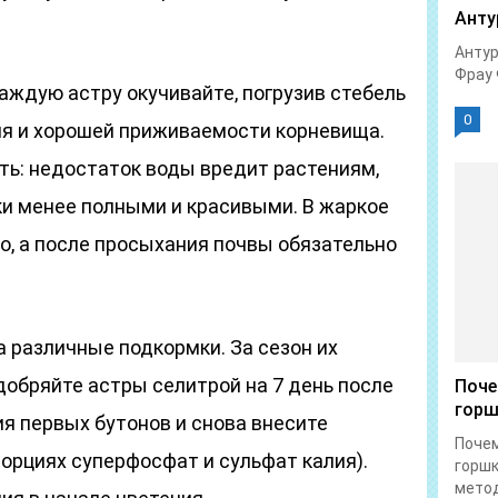
Анту
Антур
Фрау 
каждую астру окучивайте, погрузив стебель
0
ния и хорошей приживаемости корневища.
ть: недостаток воды вредит растениям,
ки менее полными и красивыми. В жаркое
о, а после просыхания почвы обязательно
 различные подкормки. За сезон их
добряйте астры селитрой на 7 день после
Поче
горш
я первых бутонов и снова внесите
Почем
орциях суперфосфат и сульфат калия).
горшк
метод