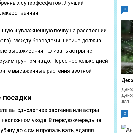
обренных суперфосфатом. Лучший
0
лекарственная.
нную и увлажненную почву на расстоянии
сорта). Между бороздами ширина должна
осле высаживания поливать астры не
 сухим грунтом надо. Через несколько дней
рите высаженные растения азотной
Деко
Декор
Декор
е посадки
для...
ете вы однолетнее растение или астры
0
 несложном уходе. В первую очередь не
лубину до 4 см и пропалывать, удаляя