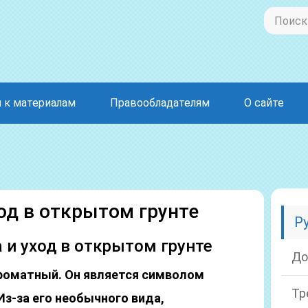
 к материалам
Правообладателям
О сайте
од в открытом грунте
Р
 и уход в открытом грунте
До
ароматный. Он является символом
Тр
Из-за его необычного вида,