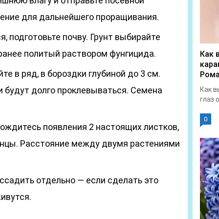
лишнюю влагу и отправьте посевной
ение для дальнейшего проращивания.
, подготовьте почву. Грунт выбирайте
аранее политый раствором фунгицида.
Как 
кара
е в ряд, в бороздки глубиной до 3 см.
Рома
ни будут долго проклевываться. Семена
Как в
глаз 
0
дождитесь появления 2 настоящих листков,
янцы. Расстояние между двумя растениями
садить отдельно — если сделать это
ивутся.