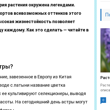
рия растения окружена легендами.
сортов всевозможных оттенков этого
П
высокая жизнестойкость позволяет
ду каждому. Как это сделать — читайте в
стры?
ие, завезенное в Европу из Китая
Раст
еводе с латыни название цветка
Расте
описа
ас ее культивируют селекционеры, выводя
0
расоты. На сегодняшний день астры могут