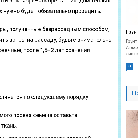
о и в октябре–ноябре. С приходом теплых
их нужно будет обязательно проредить.
тры, полученные безрассадным способом,
Грун
ять астры на рассаду, будьте внимательны
Грунт
Аглао
овечные, после 1,5–2 лет хранения
листв
0
П
олняется по следующему порядку:
емого посева семена оставьте
ткань.