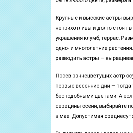
быть любого цвета, размера и
Крупные и высокие астры выр
неприхотливы и долго стоят в
украшения клумб, террас. Ра
одно- и многолетние растения
разводить астры — выращива
Посев раннецветущих астр ос
первые весенние дни — тогда
бесподобными цветами. А есл
середины осени, выбирайте п
в мае. Допустимая среднесуто