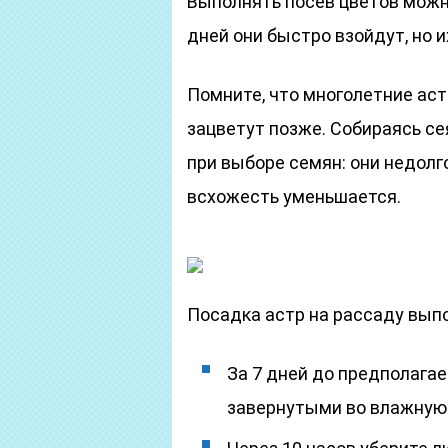
Выполнять посев цветов можн
дней они быстро взойдут, но 
Помните, что многолетние ас
зацветут позже. Собираясь се
при выборе семян: они недолг
всхожесть уменьшается.
Посадка астр на рассаду вып
За 7 дней до предполага
завернутыми во влажную 