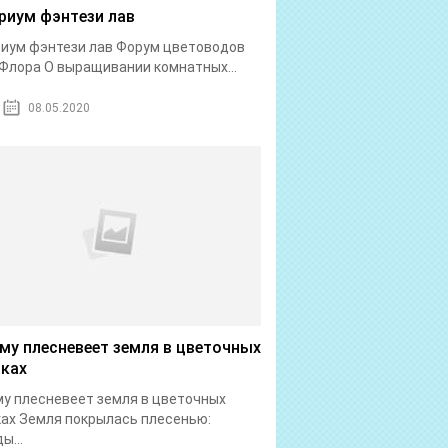
риум фэнтези лав
иум фэнтези лав Форум цветоводов
Флора О выращивании комнатных...
08.05.2020
му плесневеет земля в цветочных
ках
у плесневеет земля в цветочных
ах Земля покрылась плесенью:
ы...