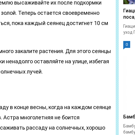
 землю высаживайте их после подкормки
Гиац
золой. Теперь остается своевременно
поса
ься, пока каждый сеянец достигнет 10 см
Гиаци
уход 
0
ного закалите растения. Для этого сеянцы
ки ненадолго оставляйте на улице, избегая
солнечных лучей.
ду в конце весны, когда на каждом сеянце
Бамб
в. Астра многолетняя не боится
Бамбу
ысаживать рассаду на солнечных, хорошо
бамбу