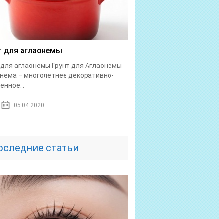
т для аглаонемы
 для аглаонемы Грунт для Аглаонемы
нема – многолетнее декоративно-
енное...
05.04.2020
оследние статьи