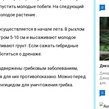
 пустить молодые побеги. На следующий
0
олодое растение .
существляется в начале лета. В рыхлом
тром 5-10 см и высаживают молодое
оливают грунт. Если сажать гибридные
аботиться о дренаже.
Деко
одвержены грибковым заболеваниям,
Декор
ня для них противопоказано. Можно перед
Декор
для...
унгицидом для уничтожения грибка.
0