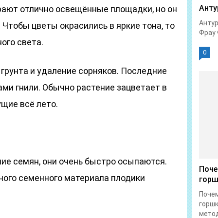
Анту
ают отлично освещённые площадки, но он
Антур
 Чтобы цветы окрасились в яркие тона, то
Фрау 
ого света.
0
грунта и удаление сорняков. Последние
ми гнили. Обычно растение зацветает в
ущие всё лето.
ие семян, они очень быстро осыпаются.
Поче
ного семенного материала плодики
горш
Почем
горшк
метод