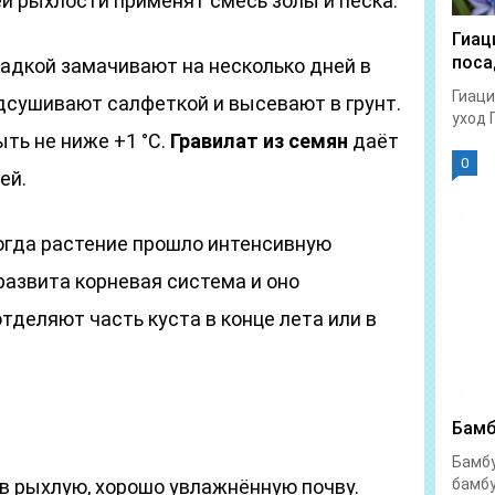
й рыхлости применят смесь золы и песка.
Гиац
поса
адкой замачивают на несколько дней в
Гиаци
дсушивают салфеткой и высевают в грунт.
уход 
ть не ниже +1 °С.
Гравилат из семян
даёт
0
ей.
когда растение прошло интенсивную
 развита корневая система и оно
тделяют часть куста в конце лета или в
Бамб
Бамбу
 рыхлую, хорошо увлажнённую почву.
бамбу