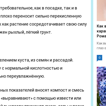
требовательное, как в посадке, так и в
 плохо переносит сильно перекисленную
к как растение сосредотачивает свою силу
Как 
кара
ажен рыхлый, лёгкий грунт.
Рома
Как в
глаз 
0
лением куста, из семян и рассадой.
у с нормальной кислотностью и
льно переувлажнённую.
ных показателей вносят компост и смесь
ь «выравнивают» с помощью извести или