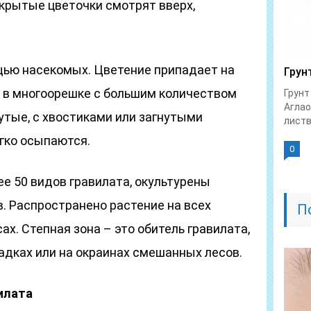
скрытые цветочки смотрят вверх,
ью насекомых. Цветение припадает на
Грун
 в многоорешке с большим количеством
Грунт
Аглао
утые, с хвостиками или загнутыми
листв
гко осыпаются.
0
е 50 видов гравилата, окультурены
. Распространено растение на всех
П
х. Степная зона – это обитель гравилата,
адках или на окраинах смешанных лесов.
илата