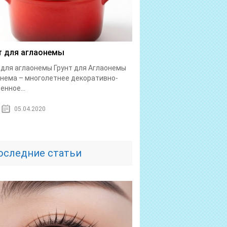
т для аглаонемы
 для аглаонемы Грунт для Аглаонемы
нема – многолетнее декоративно-
енное...
05.04.2020
оследние статьи