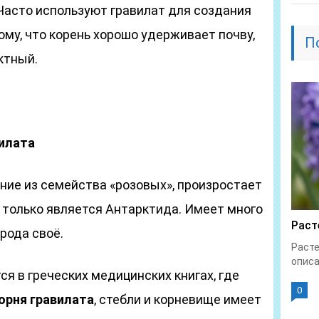
асто используют гравилат для создания
ому, что корень хорошо удерживает почву,
П
ктный.
вилата
ние из семейства «розовых», произростает
 только является Антарктида. Имеет много
Раст
рода своё.
Расте
описа
я в греческих медицинских книгах, где
0
орня гравилата
, стебли и корневище имеет