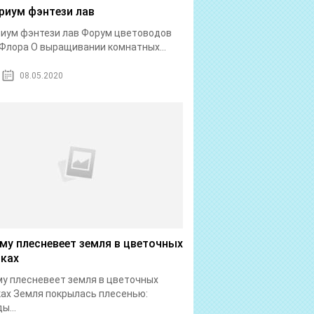
риум фэнтези лав
иум фэнтези лав Форум цветоводов
Флора О выращивании комнатных...
08.05.2020
му плесневеет земля в цветочных
ках
у плесневеет земля в цветочных
ах Земля покрылась плесенью:
ы...