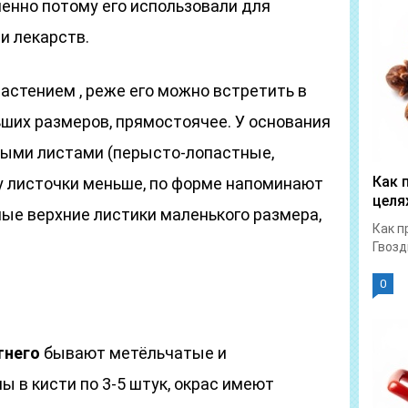
енно потому его использовали для
и лекарств.
астением , реже его можно встретить в
ших размеров, прямостоячее. У основания
пными листами (перысто-лопастные,
Как 
у листочки меньше, по форме напоминают
целя
ые верхние листики маленького размера,
Как п
Гвозд
0
тнего
бывают метёльчатые и
 в кисти по 3-5 штук, окрас имеют