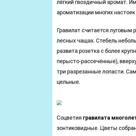
лёгкий гвоздичный аромат. Им
ароматизации многих настоек 
Гравилат считается луговым р
лесных чащах. Стебель неболь
развита розетка с более кру
перысто-рассечённые), вверх
три разрезанные лопасти. Сам
цельные.
Соцветия
гравилата многоле
зонтиковидные. Цветы собраны