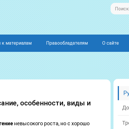
 к материалам
Правообладателям
О сайте
Р
сание, особенности, виды и
До
Тр
тение
невысокого роста, но с хорошо