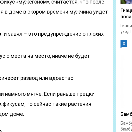
фикус «мужегоном», считается, что после
Гиац
ия в доме в скором времени мужчина уйдет
поса
Гиаци
уход 
л и завял – это предупреждение о плохих
0
с с места на место, иначе не будет
инесет развод или вдовство.
и намного мягче. Если раньше предки
к фикусам, то сейчас такие растения
дом доме.
Бамб
Бамбу
ь
бамбу