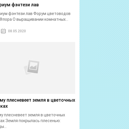
риум фэнтези лав
иум фэнтези лав Форум цветоводов
Флора О выращивании комнатных...
08.05.2020
му плесневеет земля в цветочных
ках
у плесневеет земля в цветочных
ах Земля покрылась плесенью:
ы...