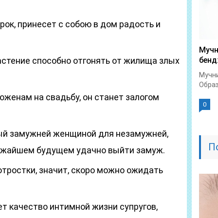
рок, принесет с собою в дом радость и
Мучн
стение способно отгонять от жилища злых
бен
Мучн
Образ
оженам на свадьбу, он станет залогом
0
ный замужней женщиной для незамужней,
П
ижайшем будущем удачно выйти замуж.
отростки, значит, скоро можно ожидать
ет качество интимной жизни супругов,