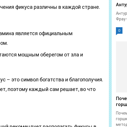
Анту
чения фикуса различны в каждой стране.
Антур
Фрау 
0
амина является официальным
ом.
таются мощным оберегом от зла и
с – это символ богатства и благополучия.
нет, поэтому каждый сам решает, во что
Поче
горш
Почем
горшк
метод
шуй рекомендует располагать фикусы в