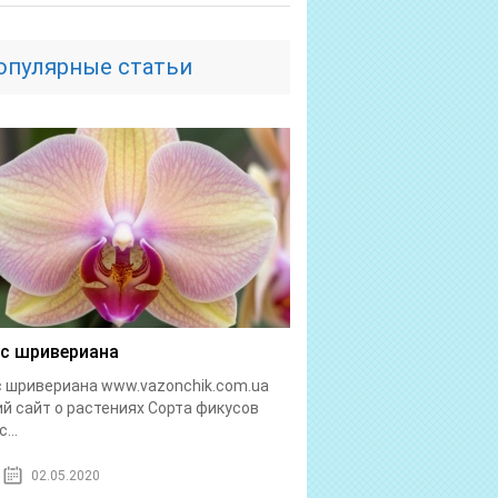
опулярные статьи
с шривериана
 шривериана www.vazonchik.com.ua
й сайт о растениях Сорта фикусов
...
02.05.2020