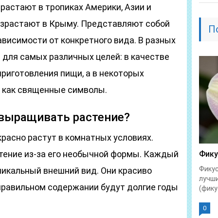
растают в тропиках Америки, Азии и
израстают в Крыму. Представляют собой
П
зависимости от конкретного вида. В разных
 для самых различных целей: в качестве
приготовления пищи, а в некоторых
 как священные символы.
 выращивать растение?
расно растут в комнатных условиях.
тение из-за его необычной формы. Каждый
Фику
Фикус
никальный внешний вид. Они красиво
лучши
 правильном содержании будут долгие годы
(фикус
0