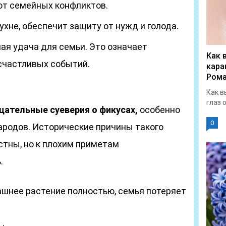
 от семейных конфликтов.
ухне, обеспечит защиту от нужд и голода.
ая удача для семьи. Это означает
Как 
счастливых событий.
кара
Рома
Как в
глаз 
ательные суеверия о фикусах,
особенно
0
ародов. Исторические причины такого
стны, но к плохим приметам
.
ашнее растение полностью, семья потеряет