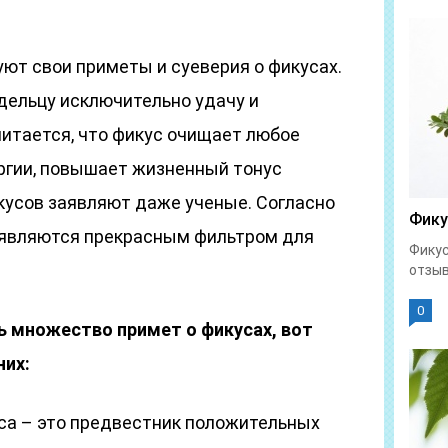
ют свои приметы и суеверия о фикусах.
дельцу исключительно удачу и
читается, что фикус очищает любое
ргии, повышает жизненный тонус
кусов заявляют даже ученые. Согласно
Фику
 являются прекрасным фильтром для
Фикус
отзыв
0
 множество примет о фикусах, вот
них:
са – это предвестник положительных