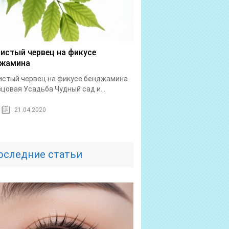
истый червец на фикусе
джамина
истый червец на фикусе бенджамина
цовая Усадьба Чудный сад и...
21.04.2020
оследние статьи