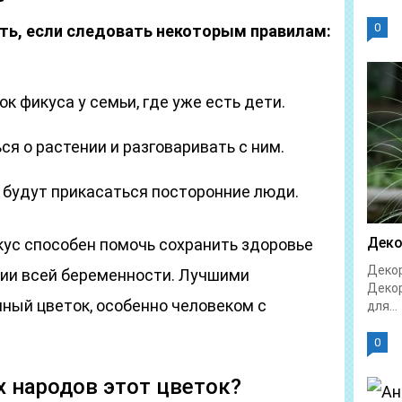
0
ь, если следовать некоторым правилам:
к фикуса у семьи, где уже есть дети.
я о растении и разговаривать с ним.
е будут прикасаться посторонние люди.
Деко
икус способен помочь сохранить здоровье
Декор
нии всей беременности. Лучшими
Декор
ный цветок, особенно человеком с
для...
0
х народов этот цветок?