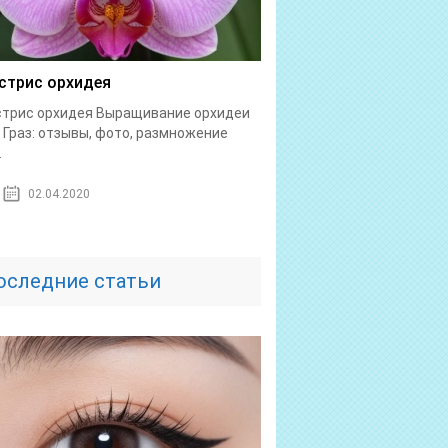
стрис орхидея
стрис орхидея Выращивание орхидеи
 Граз: отзывы, фото, размножение
.
02.04.2020
оследние статьи