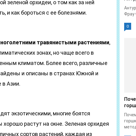
й зеленой орхидеи, о том как за ней
Антур
ь, и как бороться с ее болезнями.
Фрау 
0
многолетними травянистыми растениями
,
лиматических зонах, но чаще всего в
енным климатом. Более всего, различные
найдены и описаны в странах Южной и
 в Азии.
Поче
горш
дят экзотическими, многие боятся
Почем
горшк
 хорошо растут на окне. Зеленая орхидея
метод
личных сортов растений, каждая из