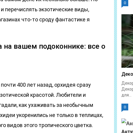
0
 и перечислять экзотические виды,
газинах что-то сроду фантастике я
 на вашем подоконнике: все о
Деко
Декор
почти 400 лет назад, орхидея сразу
Декор
кзотической красотой. Любители и
для...
гадали, как ухаживать за необычным
0
хидеи укоренились не только в теплицах,
ого видов этого тропического цветка.
Анту