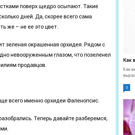
ёстками поверх щедро осыпают. Такие
колько дней. Да, скорее всего сама
ть же – не ее это цвет.
ит зеленая окрашенная орхидея. Рядом с
идно невооруженным глазом, что позеленел
Как 
силиям продавцов.
Как в
вырас
0
аще всего именно орхидеи Фаленопсис.
азобрались. Теперь давайте разберемся,
ми.