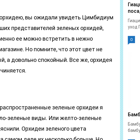
Гиац
поса
ю орхидею, вы ожидали увидеть Цимбидиум
Гиаци
уход 
йших представителей зеленых орхидей,
енно ее можно встретить в нежно
0
агазине. Но помните, что этот цвет не
й, а довольно спокойный. Все же, орхидея
дчиняется.
ые распространенные зеленые орхидеи я
Бамб
ело-зеленые виды. Или желто-зеленые
Бамбу
яснили. Орхидеи зеленого цвета
бамбу
а самом деле их несколько больше. Но