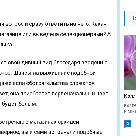
П
 вопрос и сразу ответить на него. Какая
 магазине или выведена селекционерами? А
лика.
ет свой дивный вид благодаря введению
тонос. Шансы на выживание подобной
даже если обстоятельства сложатся
ет, она приобретет первоначальный цвет.
Колл
н будет белым.
Колле
и син
встречаю в магазинах орхидеи,
0
верное, вы и сами встречали подобные