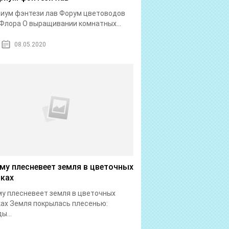
иум фэнтези лав Форум цветоводов
Флора О выращивании комнатных...
08.05.2020
му плесневеет земля в цветочных
ках
у плесневеет земля в цветочных
ах Земля покрылась плесенью:
ы...