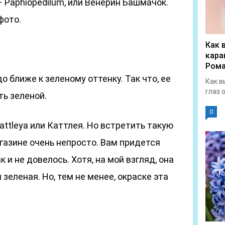
Paphiopedilum, или Венерин Башмачок.
фото.
Как 
кара
Рома
до ближе к зеленому оттенку. Так что, ее
Как в
глаз 
ь зеленой.
0
attleya или Каттлея. Но встретить такую
газине очень непросто. Вам придется
 и не довелось. Хотя, на мой взгляд, она
зеленая. Но, тем не менее, окраске эта