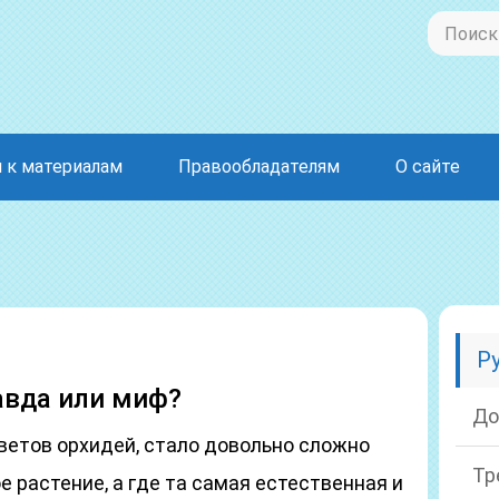
 к материалам
Правообладателям
О сайте
Р
авда или миф?
До
ветов орхидей, стало довольно сложно
Тр
е растение, а где та самая естественная и