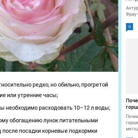
Антур
Фрау 
0
носительно редко, но обильно, прогретой
ние или утренние часы;
Поче
горш
ы необходимо расходовать 10–12 л воды;
Почем
ому обогащению лунок питательными
горшк
метод
д после посадки корневые подкормки