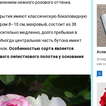
млением нежного розового оттенка.
скрытия имеют классическую бокаловидную
ром 8–10 см, махровый, состоит из 38
сительно медленно, долго пребывая в
Иногда центральная часть бутона имеет
нок.
Особенностью сорта является
Аспи
вого лепесткового полотна у основания
Аспир
как с
0