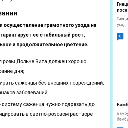
Гиац
поса
вания
Гиаци
и осуществление грамотного ухода на
уход 
 гарантирует ее стабильный рост,
0
льное и продолжительное цветение.
я розы Дольче Вита должен хорошо
овине дня;
ирать саженцы без внешних повреждений,
знаков заболеваний;
 систему саженца нужно подрезать до
Бамб
ицировать в светло-розовом растворе
Бамбу
бамбу