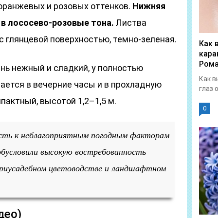
 оранжевых и розовых оттенков.
Нижняя
 в лососево-розовые тона.
Листва
 с глянцевой поверхностью, темно-зеленая.
Как 
кара
Рома
нь нежный и сладкий, у полностью
Как в
ается в вечерние часы и в прохладную
глаз 
пактный, высотой 1,2–1,5 м.
0
сть к неблагоприятным погодным факторам
обусловили высокую востребованность
приусадебном цветоводстве и ландшафтном
део)