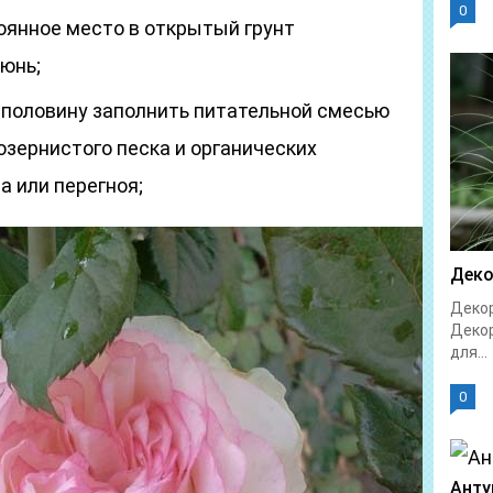
0
оянное место в открытый грунт
июнь;
половину заполнить питательной смесью
нозернистого песка и органических
а или перегноя;
Деко
Декор
Декор
для...
0
Анту