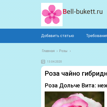
Bell-bukett.ru
Добавить статью
Требования
Главная
›
Розы
13.04.2020
Роза чайно гибрид
Роза Дольче Вита: не