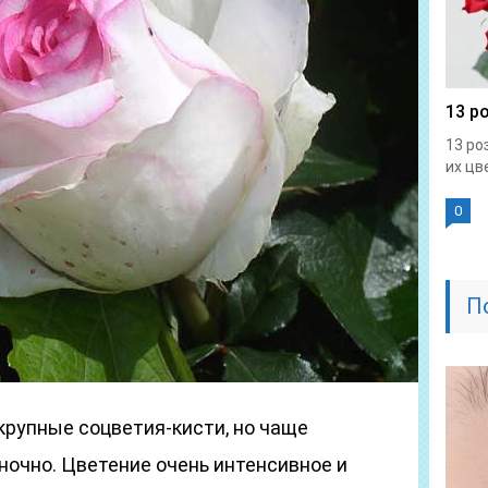
13 р
13 ро
их цве
0
П
крупные соцветия-кисти, но чаще
ночно. Цветение очень интенсивное и