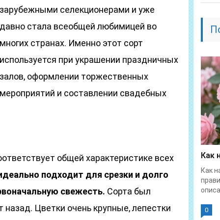
зарубежными селекционерами и уже
давно стала всеобщей любимицей во
П
многих странах. Именно этот сорт
используется при украшении праздничных
залов, оформлении торжественных
мероприятий и составлении свадебных
Как 
оответствует общей характеристике всех
Как н
идеально подходит для срезки и долго
прави
ервоначальную свежесть.
Сорта был
описа
 назад. Цветки очень крупные, лепестки
0