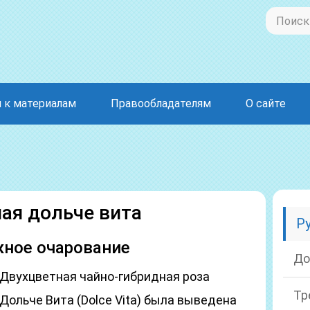
 к материалам
Правообладателям
О сайте
ная дольче вита
Р
жное очарование
До
Двухцветная чайно-гибридная роза
Тр
Дольче Вита (Dolce Vita) была выведена