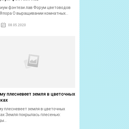
иум фэнтези лав Форум цветоводов
Флора О выращивании комнатных...
08.05.2020
му плесневеет земля в цветочных
ках
у плесневеет земля в цветочных
ах Земля покрылась плесенью:
ы...