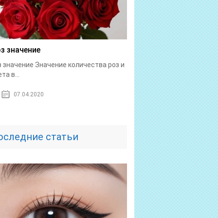
оз значение
з значение Значение количества роз и
та в...
07.04.2020
оследние статьи