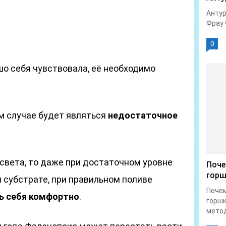
Антур
Фрау 
0
шо себя чувствовала, её необходимо
м случае будет являться
недостаточное
света, то даже при достаточном уровне
Поче
горш
 субстрате, при правильном поливе
Почем
ть себя комфортно
.
горшк
метод