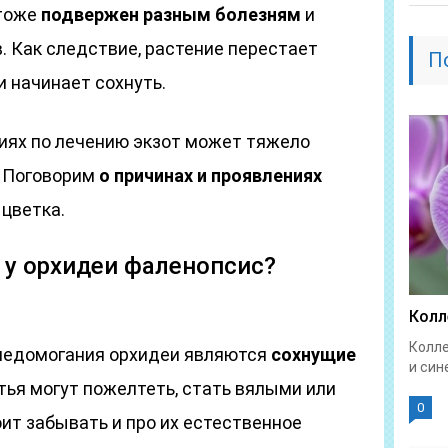
 тоже
подвержен разным болезням
и
. Как следствие, растение перестает
П
и начинает сохнуть.
иях по лечению экзот может тяжело
. Поговорим
о причинах и проявлениях
 цветка.
 у орхидеи фаленопсис?
Колл
Колле
едомогания орхидеи являются
сохнущие
и син
стья могут пожелтеть, стать вялыми или
0
оит забывать и про их естественное