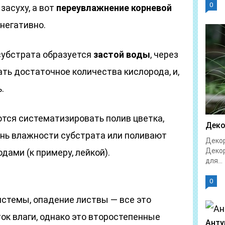
0
засуху, а вот
переувлажнение корневой
негативно.
субстрата образуется
застой воды
, через
ать достаточное количества кислорода, и,
.
ся систематизировать полив цветка,
Деко
нь влажности субстрата или поливают
Декор
Декор
ами (к примеру, лейкой).
для...
0
истемы, опадение листвы — все это
ток влаги, однако это второстепенные
Анту