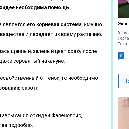
хидее необходима помощь
.
Экве
а является
его корневая система
, именно
Экве
 вещества и передает их всему растению.
сорта
Если..
насыщенный, зеленый цвет сразу после
0
 даже сероватый накануне.
несвойственный оттенок, то необходимо
П
ированию
экзота.
н
засыхания орхидеи Фаленопсис,
лее подробно.