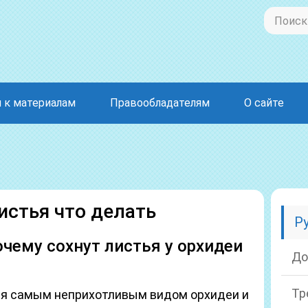
 к материалам
Правообладателям
О сайте
истья что делать
Р
чему сохнут листья у орхидеи
До
Тр
ся самым неприхотливым видом орхидеи и