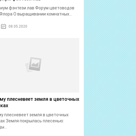
иум фэнтези лав Форум цветоводов
Флора О выращивании комнатных...
08.05.2020
му плесневеет земля в цветочных
ках
у плесневеет земля в цветочных
ах Земля покрылась плесенью:
ы...