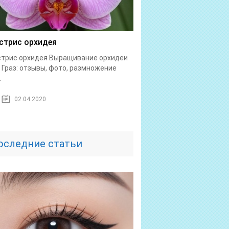
стрис орхидея
стрис орхидея Выращивание орхидеи
 Граз: отзывы, фото, размножение
.
02.04.2020
оследние статьи