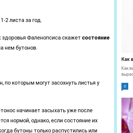
-2 листа за год.
х здоровья Фаленопсиса скажет
состояние
а нем бутонов.
Как 
Как в
вырас
 по которым могут засохнуть листья у
0
етонос начинает засыхать уже после
тся нормой, однако, если состояние их
 когда бутоны только распустились или