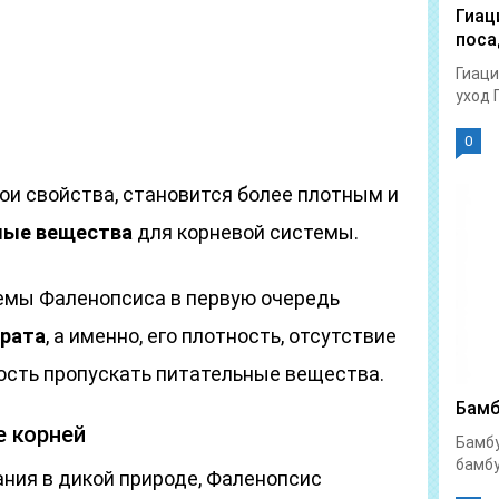
Гиац
поса
Гиаци
уход 
0
вои свойства, становится более плотным и
мые вещества
для корневой системы.
емы Фаленопсиса в первую очередь
трата
, а именно, его плотность, отсутствие
ность пропускать питательные вещества.
Бамб
е корней
Бамбу
бамбу
ания в дикой природе, Фаленопсис